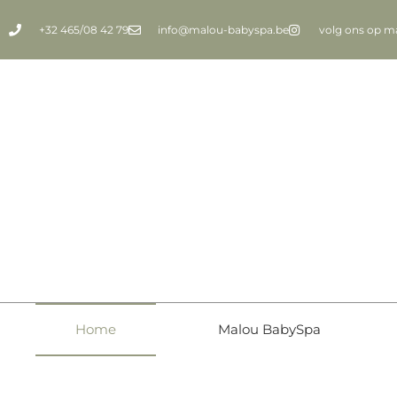
+32 465/08 42 79
info@malou-babyspa.be
volg ons op m
Home
Malou BabySpa