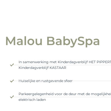
Op de de
website van
Malou BabySpa
Malou BabySpa
RESERVEER NU
In samenwerking met Kinderdagverblijf HET PIPPER
Kinderdagverblijf KASTAAR
Huiselijke en rustgevende sfeer​
Parkeergelegenheid voor de deur​ met de mogelijkhei
elektrisch laden