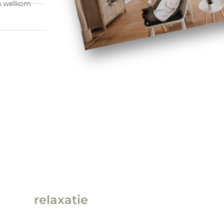
an welkom
relaxatie