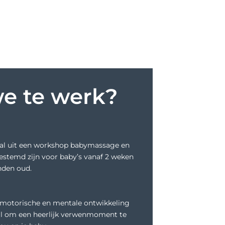
e te werk?
al uit een workshop babymassage en
estemd zijn voor baby’s vanaf 2 weken
nden oud.
 motorische en mentale ontwikkeling
al om een heerlijk verwenmoment te