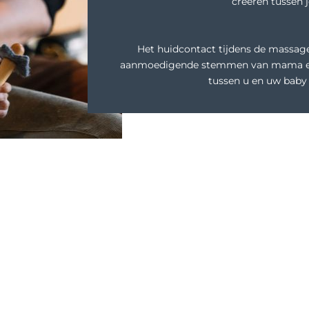
creëren tussen j
Het huidcontact tijdens de massag
aanmoedigende stemmen van mama en/
tussen u en uw baby