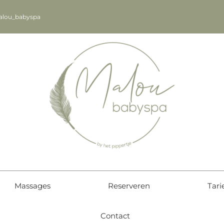
alou_babyspa
Massages
Reserveren
Tari
Contact