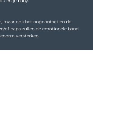
ou en je baby.
e, maar ook het oogcontact en de
of papa zullen de emotionele band
 enorm versterken.