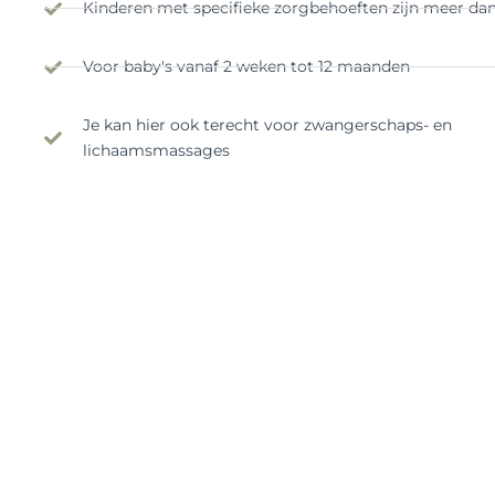
Kinderen met specifieke zorgbehoeften zijn meer d
Voor baby's vanaf 2 weken tot 12 maanden
Je kan hier ook terecht voor zwangerschaps- en
lichaamsmassages